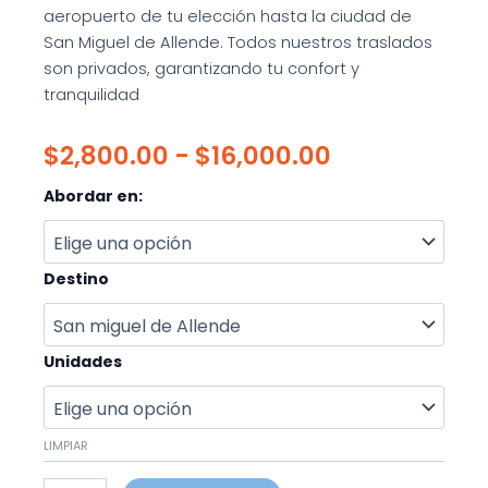
aeropuerto de tu elección hasta la ciudad de
San Miguel de Allende. Todos nuestros traslados
son privados, garantizando tu confort y
tranquilidad
Rango
$
2,800.00
-
$
16,000.00
de
Traslado
Abordar en:
Desde
precios:
Aeropuerto
A
desde
San
Destino
Miguel
$2,800.00
de
Allende
hasta
Unidades
cantidad
$16,000.00
LIMPIAR