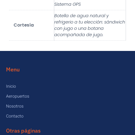
Sistema GPS
Botella de agua natural y
refrigerio a tu elección: sándwich
Cortesía
con jugo o una botana
acompañada de jugo.
Menu
Inicio
Aeropuertos
Nosotros
Contacto
Otras páginas